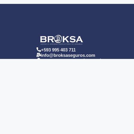
+593 995 403 711
info@broksaseguros.com
San Salvador y Martín Carrión, Edif. San
Francisco 1, Planta baja
Quito - Ecuador