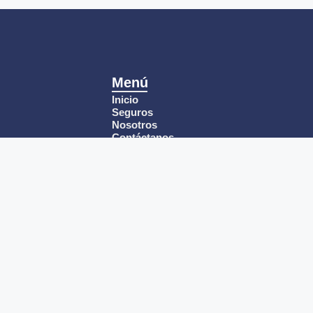
Menú
Inicio
Seguros
Nosotros
Contáctanos
Trabaja con nosotros
© 2026 Broksa Seguros
© 2026 Broksa Seguros